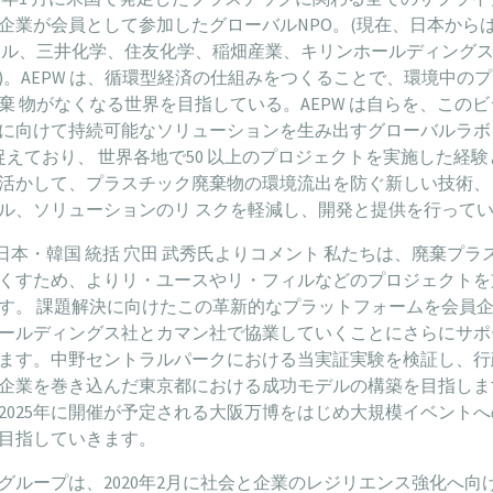
企業が会員として参加したグローバルNPO。(現在、日本から
カル、三井化学、住友化学、稲畑産業、キリンホールディング
)。AEPW は、循環型経済の仕組みをつくることで、環境中の
棄 物がなくなる世界を目指している。AEPW は自らを、この
に向けて持続可能なソリューションを生み出すグローバルラボ 
と捉えており、 世界各地で50 以上のプロジェクトを実施した経
活かして、プラスチック廃棄物の環境流出を防ぐ新しい技術、
ル、ソリューションのリ スクを軽減し、開発と提供を行って
W 日本・韓国 統括 穴田 武秀氏よりコメント 私たちは、廃棄プラ
くすため、よりリ・ユースやリ・フィルなどのプロジェクトを
す。 課題解決に向けたこの革新的なプラットフォームを会員
ールディングス社とカマン社で協業していくことにさらにサポ
ます。中野セントラルパークにおける当実証実験を検証し、行
企業を巻き込んだ東京都における成功モデルの構築を目指しま
2025年に開催が予定される大阪万博をはじめ大規模イベント
目指していきます。
グループは、2020年2月に社会と企業のレジリエンス強化へ向