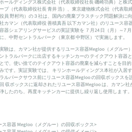
ホールディングス株式会社（代表取締役社長 磯崎功典）と株
ープ（代表取締役社長 青井 浩）、東京建物株式会社（代表取
役員 野村均）の３社は、国内の廃棄プラスチック問題解決に
社カマン（代表取締役 善積真吾 以下カマン社）のリユース容
容器シェアリングサービスの実証実験を ７月24 日（月）～7 月2
に、中野セントラルパーク（東京都 中野区）で実施します。
実験は、カマン社が提供するリユース容器Megloo（メグルー
ントラルパークに出店するキッチンカーの テイクアウト容器
とで、使い捨てのテイクアウト容器の廃棄を減らすことを目的
みです。実証実験では、 キリンホールディングス本社が入居
ラルパークサウス前にリユース容器Megloo の回収ボックスを
回 収ボックスに返却されたリユース容器Megloo は、カマン社
浄したのち、再度キッチンカーに提供し繰り返し使用しま す
ース容器 Megloo（メグルー）の回収ボックス>
ース容器 Megloo（メグルー）の提供イメージ>