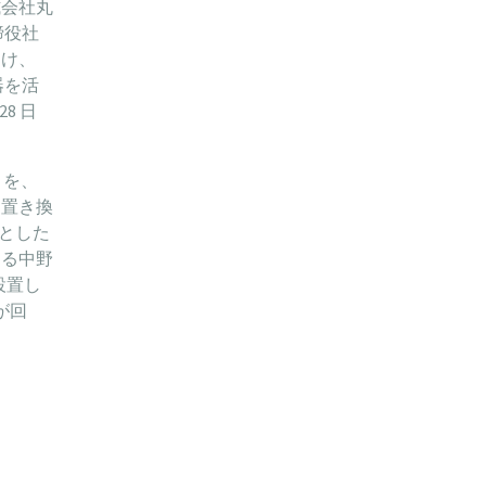
式会社丸
締役社
向け、
器を活
8 日
）を、
と置き換
とした
する中野
設置し
が回
。