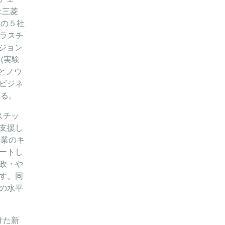
は三菱
スの５社
プラスチ
ビジョン
(実験
験とノウ
ビジネ
いる。
スチッ
支援し
企業のキ
ートし
政・や
す。同
への水平
けた新