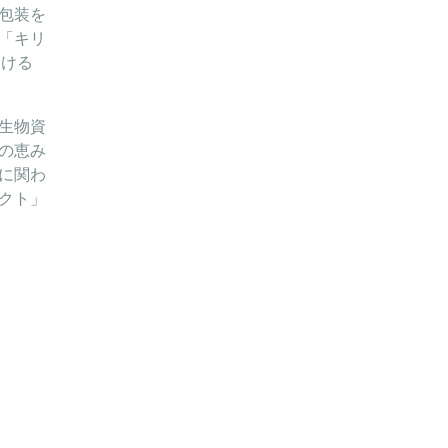
器包装を
「キリ
おける
生物資
の恵み
に関わ
クト」