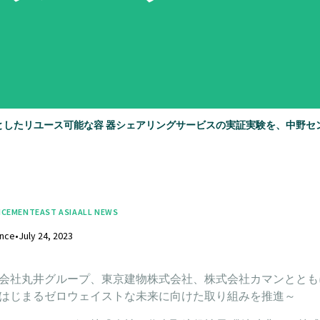
としたリユース可能な容 器シェアリングサービスの実証実験を、中野セ
CEMENT
EAST ASIA
ALL NEWS
ance
•
July 24, 2023
会社丸井グループ、東京建物株式会社、株式会社カマンととも
はじまるゼロウェイストな未来に向けた取り組みを推進～