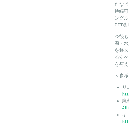
たなビ
持続可
ングル
PET
今後も
源・水
を将来
るすべ
を与え
＜参考
リ
htt
廃
All
キ
htt