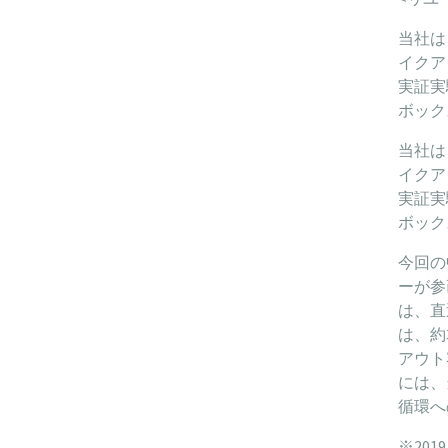
当社は
イクア
実証実
ボック
当社は
イクア
実証実
ボック
今回の
ーが参
は、直
は、約
アウト
には、
循環へ
※20