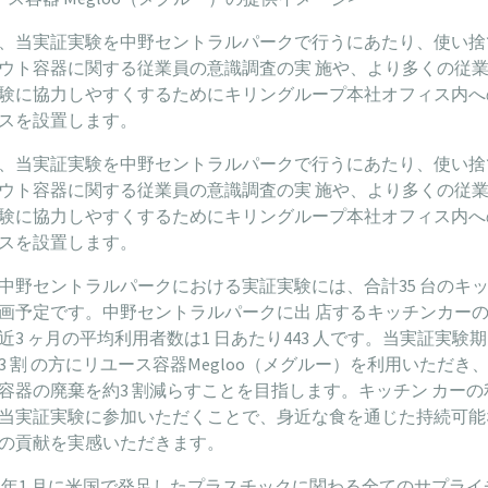
、当実証実験を中野セントラルパークで行うにあたり、使い捨
ウト容器に関する従業員の意識調査の実 施や、より多くの従
験に協力しやすくするためにキリングループ本社オフィス内へ
スを設置します。
、当実証実験を中野セントラルパークで行うにあたり、使い捨
ウト容器に関する従業員の意識調査の実 施や、より多くの従
験に協力しやすくするためにキリングループ本社オフィス内へ
スを設置します。
中野セントラルパークにおける実証実験には、合計35 台のキ
画予定です。中野セントラルパークに出 店するキッチンカー
近3 ヶ月の平均利用者数は1 日あたり443 人です。当実証実験
3 割 の方にリユース容器Megloo（メグルー）を利用いただき
容器の廃棄を約3 割減らすことを目指します。キッチン カーの
当実証実験に参加いただくことで、身近な食を通じた持続可能
の貢献を実感いただきます。
19 年1 月に米国で発足したプラスチックに関わる全てのサプラ