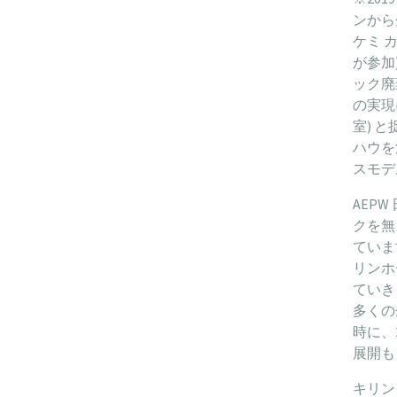
ンから
ケミ 
が参加
ック廃
の実現
室) 
ハウを
スモデ
AEP
クを無
ていま
リンホ
ていき
多くの
時に、
展開も
キリン