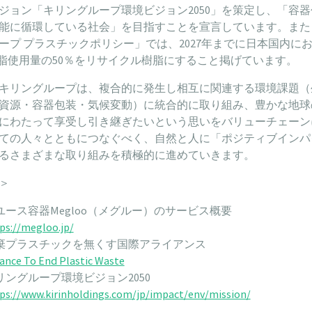
ジョン「キリングループ環境ビジョン2050」を策定し、「容
能に循環している社会」を目指すことを宣言しています。また
ープ プラスチックポリシー」では、2027年までに日本国内に
樹脂使用量の50％をリサイクル樹脂にすること掲げています。
キリングループは、複合的に発生し相互に関連する環境課題（
資源・容器包装・気候変動）に統合的に取り組み、豊かな地球
にわたって享受し引き継ぎたいという思いをバリューチェーン
ての人々とともにつなぐべく、自然と人に「ポジティブインパ
るさまざまな取り組みを積極的に進めていきます。
＞
ユース容器Megloo（メグルー）のサービス概要
ps://megloo.jp/
棄プラスチックを無くす国際アライアンス
iance To End Plastic Waste
リングループ環境ビジョン2050
ps://www.kirinholdings.com/jp/impact/env/mission/