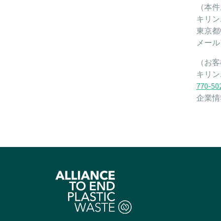
（本件
キリン
東京都
メール
（お客
キリン
770-50
企業情